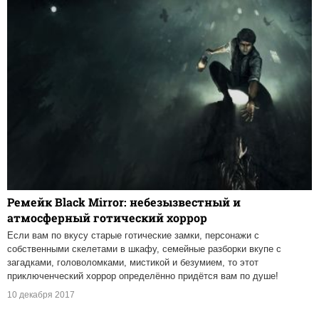
Ремейк Black Mirror: небезызвестный и
атмосферный готический хоррор
Если вам по вкусу старые готические замки, персонажи с
собственными скелетами в шкафу, семейные разборки вкупе с
загадками, головоломками, мистикой и безумием, то этот
приключенческий хоррор определённо придётся вам по душе!
10 декабря 2017