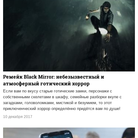
Ремейк Black Mirror: небезызвестный и
атмосферный готический хоррор
Если вам по вкусу старые готические замки, персонажи с
собственными скелетами в шкафу, семейные разборки вкупе с
загадками, головоломками, мистикой и безумием, то этот
приключенческий хоррор определённо придётся вам по душе!
10 декабря 2017