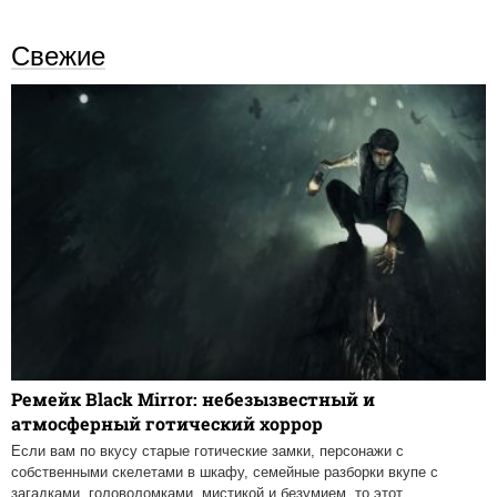
Свежие
Ремейк Black Mirror: небезызвестный и
атмосферный готический хоррор
Если вам по вкусу старые готические замки, персонажи с
собственными скелетами в шкафу, семейные разборки вкупе с
загадками, головоломками, мистикой и безумием, то этот