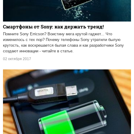
Смартфоны от Sony: как держать тренд!
Помните Sony Erricson? Воистину мега крутой гаджет... Что
изменилось с тех пор? Почему телефоны Sony утратили былую
крутость, как воскрешается былая слава и как разработчики Sony
создают инновации - читайте в статье.
02 октября 2017