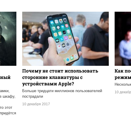
Почему не стоит использовать
Как по
рный
сторонние клавиатуры с
режиме
устройствами Apple?
Нескольк
замки,
Больше тридцати миллионов пользователей
10 декаб
в шкафу,
пострадали
10 декабря 2017
то этот
придётся