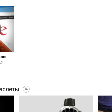
ome
ь?
аслеты