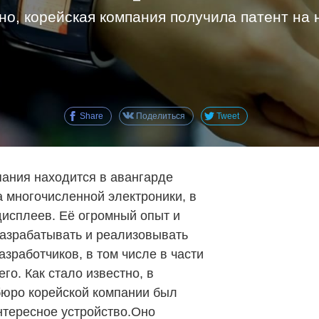
тно, корейская компания получила патент на 
Share
Поделиться
Tweet
ания находится в авангарде
а многочисленной электроники, в
дисплеев. Её огромный опыт и
разрабатывать и реализовывать
зработчиков, в том числе в части
го. Как стало известно, в
бюро корейской компании был
нтересное устройство.Оно