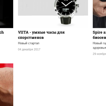
tch
VIITA - умные часы для
Spire 
спорстменов
биосе
Новый стартап
Новый га
здоровь
04 декабря 2017
29 ноябр