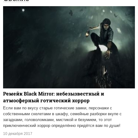
Ремейк Black Mirror: небезызвестный и
атмосферный готический хоррор
Если вам по вкусу старые готические замки, персонажи с
собственными скелетами в шкафу, семейные разборки вкупе с
загадками, головоломками, мистикой и безумием, то этот
приключенческий хоррор определённо придётся вам по душе!
10 декабря 2017